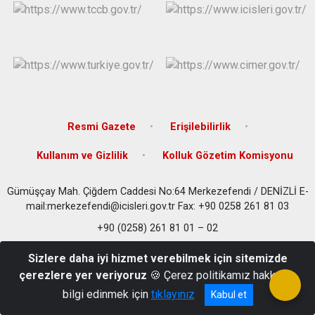
Resmi Gazete
Erişilebilirlik
Kullanım ve Gizlilik
Kolluk Gözetim Komisyonu
Gümüşçay Mah. Çiğdem Caddesi No:64 Merkezefendi / DENİZLİ E-
mail:merkezefendi@icisleri.gov.tr Fax: +90 0258 261 81 03
+90 (0258) 261 81 01 – 02
Sizlere daha iyi hizmet verebilmek için sitemizde
çerezlere yer veriyoruz
🍪 Çerez politikamız hakkında
bilgi edinmek için
tıklayınız
Kabul et