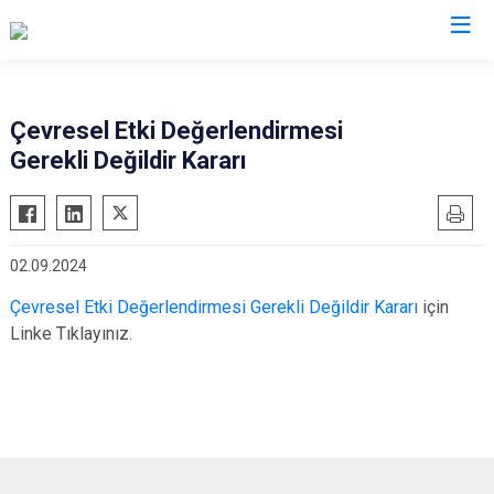
Denizli
Çevresel Etki Değerlendirmesi
Gerekli Değildir Kararı
Acıpayam
Çardak
Pamukkale
Çivril
Babadağ
Güney
02.09.2024
Baklan
Honaz
Çevresel Etki Değerlendirmesi Gerekli Değildir Kararı
için
Bekilli
Kale
Linke Tıklayınız.
Beyağaç
Sarayköy
Bozkurt
Serinhisar
Buldan
Tavas
Çal
Merkezefendi
Çameli