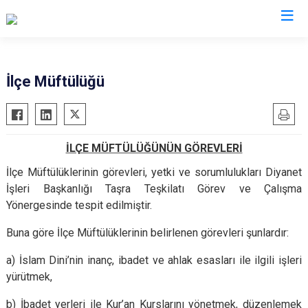
Denizli
İlçe Müftülüğü
Acıpayam
Çardak
Pamukkale
Çivril
İLÇE MÜFTÜLÜĞÜNÜN GÖREVLERİ
Babadağ
Güney
Baklan
İlçe Müftülüklerinin görevleri, yetki ve sorumlulukları Diyanet
Honaz
İşleri Başkanlığı Taşra Teşkilatı Görev ve Çalışma
Bekilli
Kale
Yönergesinde tespit edilmiştir.
Beyağaç
Sarayköy
Buna göre İlçe Müftülüklerinin belirlenen görevleri şunlardır:
Bozkurt
Serinhisar
Buldan
Tavas
a) İslam Dini’nin inanç, ibadet ve ahlak esasları ile ilgili işleri
yürütmek,
Çal
Merkezefendi
Çameli
b) İbadet yerleri ile Kur’an Kurslarını yönetmek, düzenlemek