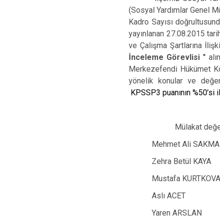
(Sosyal Yardımlar Genel M
Kadro Sayısı doğrultusund
yayınlanan 27.08.2015 tarih
ve Çalışma Şartlarına İliş
İnceleme Görevlisi
"
alı
Merkezefendi Hükümet Kon
yönelik konular ve değer
KPSSP3 puanının %50’si ile
Mülakat değe
Mehmet Ali SAKM
Zehra Betül KA
Mustafa KURTKOV
Aslı ACET 
Yaren ARSLAN 69