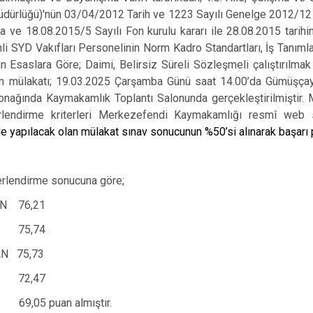
Bozkurt
üdürlüğü)'nün 03/04/2012 Tarih ve 1223 Sayılı Genelge 2012/12 
a ve 18.08.2015/5 Sayılı Fon kurulu kararı ile 28.08.2015 tarih
Buldan
li SYD Vakıfları Personelinin Norm Kadro Standartları, İş Tanımları
Çal
kin Esaslara Göre; Daimi, Belirsiz Süreli Sözleşmeli çalıştırılma
m mülakatı; 19.03.2025 Çarşamba Günü saat 14.00’da Gümüşça
Çameli
ağında Kaymakamlık Toplantı Salonunda gerçekleştirilmiştir. 
lendirme kriterleri Merkezefendi Kaymakamlığı resmî web sa
 yapılacak olan mülakat sınav sonucunun %50’si alınarak başarı p
rlendirme sonucuna göre;
AN 76,21
YA 75,74
AN 75,73
72,47
,05 puan almıştır.