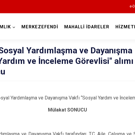
e-D
MLIK
MERKEZEFENDİ
MAHALLİ İDARELER
HİZMET
Denizli
Sosyal Yardımlaşma ve Dayanışma
Yardım ve İnceleme Görevlisi" alımı
cu
Acıpayam
Pamukkale
yal Yardımlaşma ve Dayanışma Vakfı “Sosyal Yardım ve İnceleme
Babadağ
Mülakat SONUCU
Baklan
Bekilli
Beyağaç
ımlaşma ve Dayanışma Vakfı tarafından; T.C. Aile, Çalışma ve 