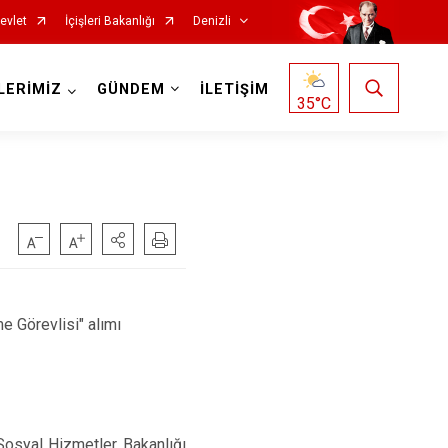
evlet
İçişleri Bakanlığı
Denizli
LERİMİZ
GÜNDEM
İLETİŞİM
35
°C
Çardak
Çivril
 Görevlisi" alımı
Güney
Honaz
Kale
Sarayköy
Sosyal Hizmetler Bakanlığı