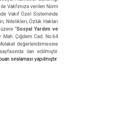
Serinhisar
ile Vakfımıza verilen Norm
inde Vakıf Özel Sisteminde
Tavas
, Nitelikleri, Özlük Hakları
Merkezefendi
k üzere
“
Sosyal Yardım ve
y Mah. Çiğdem Cad. No:64
Mülakat değerlendirmesine
yfasında ilan edilmiştir.
uan sıralaması yapılmıştır.